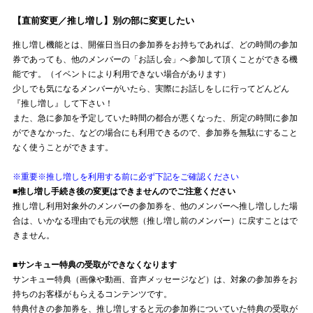
【直前変更／推し増し】別の部に変更したい
推し増し機能とは、開催日当日の参加券をお持ちであれば、どの時間の参加
券であっても、他のメンバーの「お話し会」へ参加して頂くことができる機
能です。（イベントにより利用できない場合があります）
少しでも気になるメンバーがいたら、実際にお話しをしに行ってどんどん
『推し増し』して下さい！
また、急に参加を予定していた時間の都合が悪くなった、所定の時間に参加
ができなかった、などの場合にも利用できるので、参加券を無駄にすること
なく使うことができます。
※重要※推し増しを利用する前に必ず下記をご確認ください
■推し増し手続き後の変更はできませんのでご注意ください
推し増し利用対象外のメンバーの参加券を、他のメンバーへ推し増しした場
合は、いかなる理由でも元の状態（推し増し前のメンバー）に戻すことはで
きません。
■サンキュー特典の受取ができなくなります
サンキュー特典（画像や動画、音声メッセージなど）は、対象の参加券をお
持ちのお客様がもらえるコンテンツです。
特典付きの参加券を、推し増しすると元の参加券についていた特典の受取が