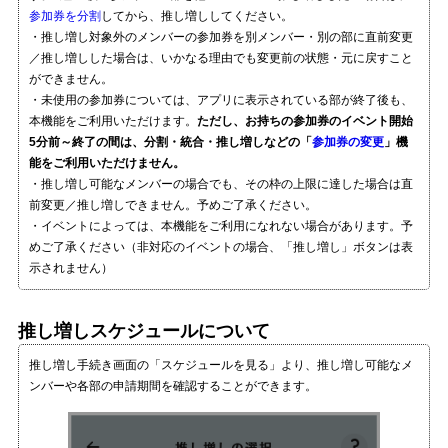
参加券を分割
してから、推し増ししてください。
・推し増し対象外のメンバーの参加券を別メンバー・別の部に直前変更
／推し増しした場合は、いかなる理由でも変更前の状態・元に戻すこと
ができません。
・未使用の参加券については、アプリに表示されている部が終了後も、
本機能をご利用いただけます。
ただし、お持ちの参加券のイベント開始
5分前～終了の間は、分割・統合・推し増しなどの「
参加券の変更
」機
能をご利用いただけません。
・推し増し可能なメンバーの場合でも、その枠の上限に達した場合は直
前変更／推し増しできません。予めご了承ください。
・イベントによっては、本機能をご利用になれない場合があります。予
めご了承ください（非対応のイベントの場合、「推し増し」ボタンは表
示されません）
推し増しスケジュールについて
推し増し手続き画面の「スケジュールを見る」より、推し増し可能なメ
ンバーや各部の申請期間を確認することができます。